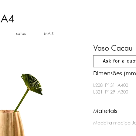
sofas
MAIS
Vaso Cacau
Ask for a quo
Dimensões (mm
L208 P131 A400
L321 P129 A300
Materiais
Madeira maciça Jeq