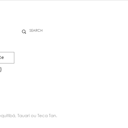
te
)
uitibá, Tauari ou Teca Tan.