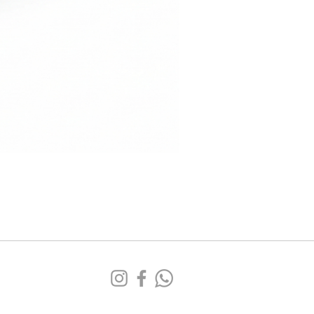
Sofá
Tufa