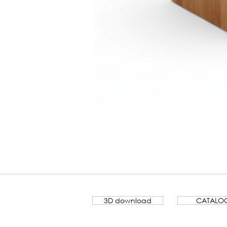
Banco
Lamela
3D download
CATALO