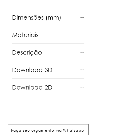
Dimensões (mm)
L651 P431 A36
Materiais
Madeira maciça Jequitibá,
Descrição
Tauarí ou Teca Tan.
Objeto inspirado nas marcas,
Download 3D
irregularidades e pegadas
deixadas no chão lodoso nas
Clique aqui
beiras dos rios.
Download 2D
Clique aqui
Faça seu orçamento via Whatsapp