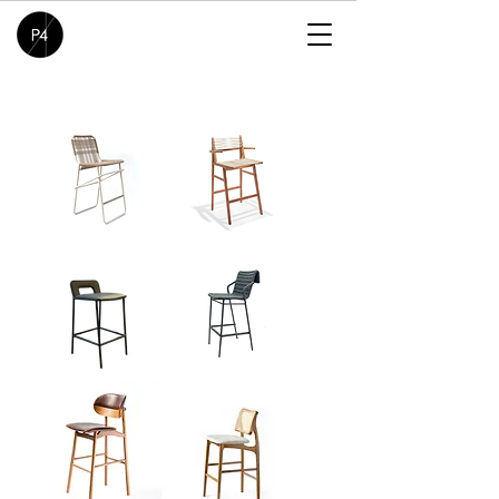
Aguapé
Veleiro
stool
Stool
Banqueta
Gola
Guará
stool