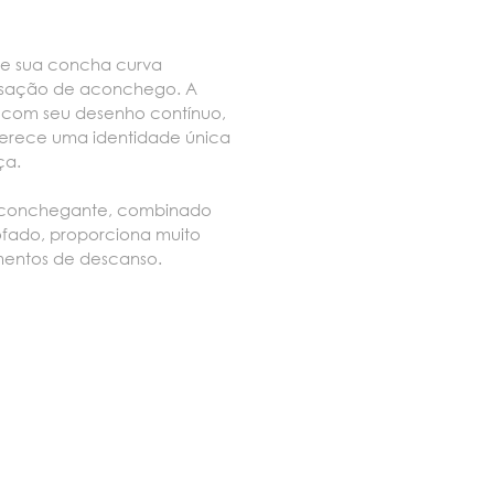
 e sua concha curva
ensação de aconchego. A
, com seu desenho contínuo,
ferece uma identidade única
ça.
 aconchegante, combinado
ofado, proporciona muito
entos de descanso.