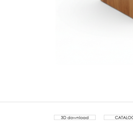
Banco
Lamela
3D download
CATALO