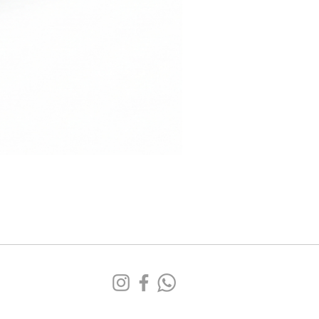
Sofá
Tufa