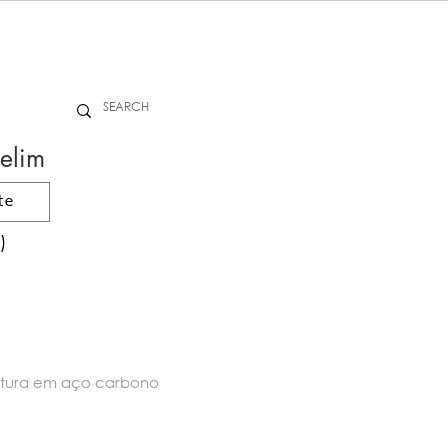
elim
te
)
utura em aço carbono