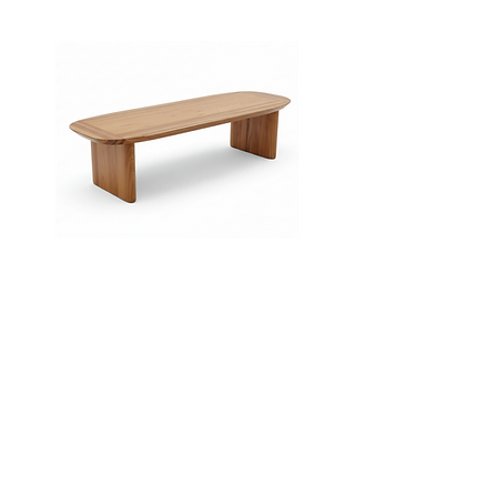
que sonhava em se transformar
em uma estrela para ficar perto
de Jaci, representado pela Lua.
Banco
Sofá
Lamela
Tufa