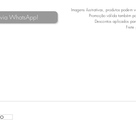
Imagens ilustrativas, produtos podem 
Promoção válida também p
 via WhatsApp!
Descontos aplicados par
Frete 
Não temos nenhum produto
para mostrar no momento.
GO