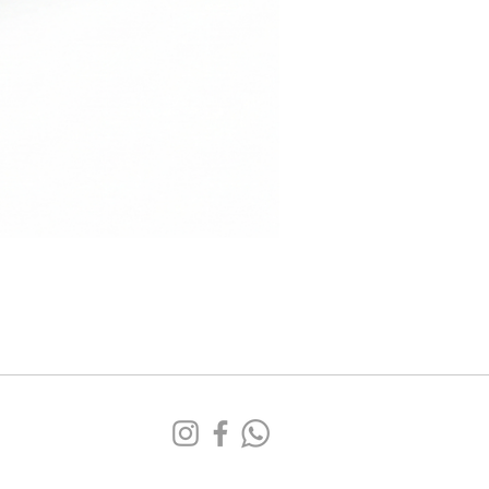
Sofá
Tufa