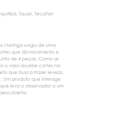
uitibá, Tauari, TecaTan
os Moringa surgiu de uma
cortes que dá movimento e
unto de 4 peças. Como se
do o vaso recebe cortes na
eto que busca trazer leveza,
r. Um produto que interage
que leva o observador a um
 descoberta.