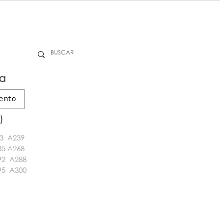
a
ento
)
3
A239
85
A268
92
A288
95
A300