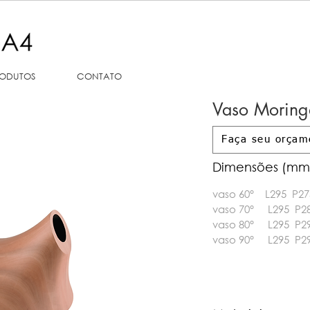
ODUTOS
CONTATO
Vaso Moring
Faça seu orçam
Dimensões (mm
vaso 60°
L295
P27
vaso 70° L295
P2
vaso 80°
L295
P2
vaso 90° L295
P2