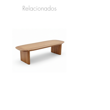
Relacionados
Banco
Sofá
Lamela
Tufa